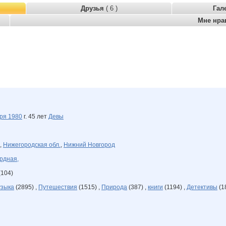
Друзья
( 6 )
Гал
Мне нра
бря
1980
г. 45 лет
Девы
,
Нижегородская обл.
,
Нижний Новгород
рдная,
(104)
зыка
(2895) ,
Путешествия
(1515) ,
Природа
(387) ,
книги
(1194) ,
Детективы
(1