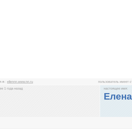
nn n
:
ellennn.www.nn.ru
пользователь имеет 
е 1 года назад
настоящее имя:
Елена