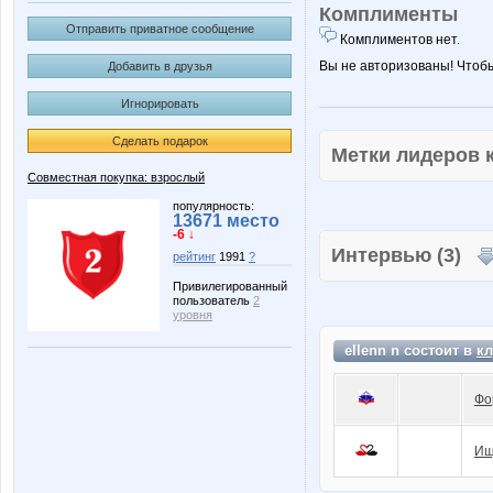
Комплименты
Отправить приватное сообщение
Комплиментов нет.
Вы не авторизованы! Чтоб
Добавить в друзья
Игнорировать
Сделать подарок
Метки лидеров
Совместная покупка: взрослый
популярность:
13671 место
-6 ↓
Интервью (3)
рейтинг
1991
?
Привилегированный
пользователь
2
уровня
ellenn n состоит в
кл
Фо
Ищ