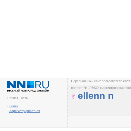
Персональный сайт пользователя
elle
портрет № 197630 зарегистрирован боле
ellenn n
Привет, Гость !
-
Войти
-
Зарегистрироваться