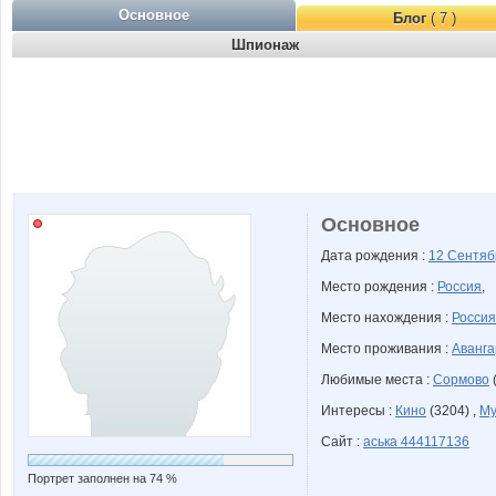
Основное
Блог
( 7 )
Шпионаж
Основное
Дата рождения :
12 Сентя
Место рождения :
Россия
,
Место нахождения :
Россия
Место проживания :
Аванга
Любимые места :
Сормово
Интересы :
Кино
(3204) ,
Му
Сайт :
аська 444117136
Портрет заполнен на 74 %