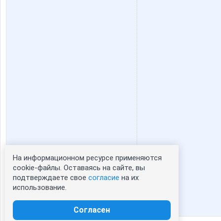
На информационном ресурсе применяются
Статистика портрета:
cookie-файлы. Оставаясь на сайте, вы
подтверждаете свое
согласие
на их
сейчас просматривают портрет - 0
использование.
зарегистрированные пользователи
посетившие портрет за 7 дней - 0
Согласен